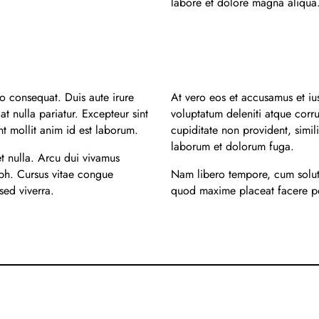
labore et dolore magna aliqua
o consequat. Duis aute irure
At vero eos et accusamus et iu
at nulla pariatur. Excepteur sint
voluptatum deleniti atque corru
nt mollit anim id est laborum.
cupiditate non provident, simili
laborum et dolorum fuga.
et nulla. Arcu dui vivamus
ibh. Cursus vitae congue
Nam libero tempore, cum solut
sed viverra.
quod maxime placeat facere po