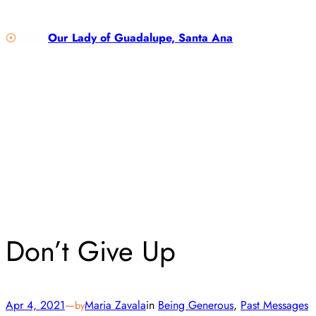
Skip
to
Our Lady of Guadalupe, Santa Ana
content
Don’t Give Up
Apr 4, 2021
—
Maria Zavala
in
Being Generous
, 
Past Messages
by