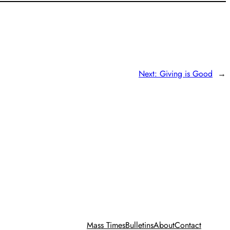
Next:
Giving is Good
→
Mass Times
Bulletins
About
Contact