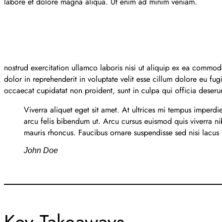
labore et dolore magna aliqua. Ut enim ad minim veniam.
nostrud exercitation ullamco laboris nisi ut aliquip ex ea commod
dolor in reprehenderit in voluptate velit esse cillum dolore eu fugi
occaecat cupidatat non proident, sunt in culpa qui officia deseru
Viverra aliquet eget sit amet. At ultrices mi tempus imperdi
arcu felis bibendum ut. Arcu cursus euismod quis viverra n
mauris rhoncus. Faucibus ornare suspendisse sed nisi lacus 
John Doe
Key Takeaways