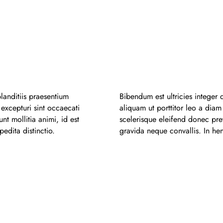
landitiis praesentium
Bibendum est ultricies integer 
excepturi sint occaecati
aliquam ut porttitor leo a dia
nt mollitia animi, id est
scelerisque eleifend donec pre
edita distinctio.
gravida neque convallis. In hen