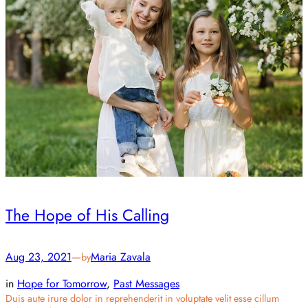
The Hope of His Calling
Aug 23, 2021
—
Maria Zavala
by
in
Hope for Tomorrow
, 
Past Messages
Duis aute irure dolor in reprehenderit in voluptate velit esse cillum