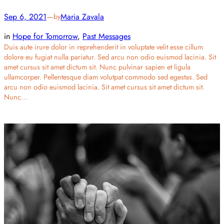
Sep 6, 2021
—
Maria Zavala
by
in
Hope for Tomorrow
, 
Past Messages
Duis aute irure dolor in reprehenderit in voluptate velit esse cillum
dolore eu fugiat nulla pariatur. Sed arcu non odio euismod lacinia. Sit
amet cursus sit amet dictum sit. Nunc pulvinar sapien et ligula
ullamcorper. Pellentesque diam volutpat commodo sed egestas. Sed
arcu non odio euismod lacinia. Sit amet cursus sit amet dictum sit.
Nunc…