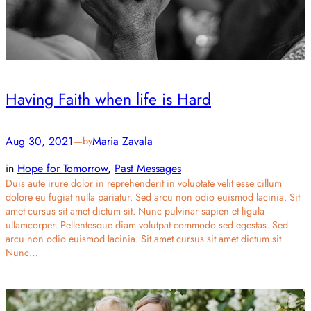
Having Faith when life is Hard
Aug 30, 2021
—
Maria Zavala
by
in
Hope for Tomorrow
, 
Past Messages
Duis aute irure dolor in reprehenderit in voluptate velit esse cillum
dolore eu fugiat nulla pariatur. Sed arcu non odio euismod lacinia. Sit
amet cursus sit amet dictum sit. Nunc pulvinar sapien et ligula
ullamcorper. Pellentesque diam volutpat commodo sed egestas. Sed
arcu non odio euismod lacinia. Sit amet cursus sit amet dictum sit.
Nunc…