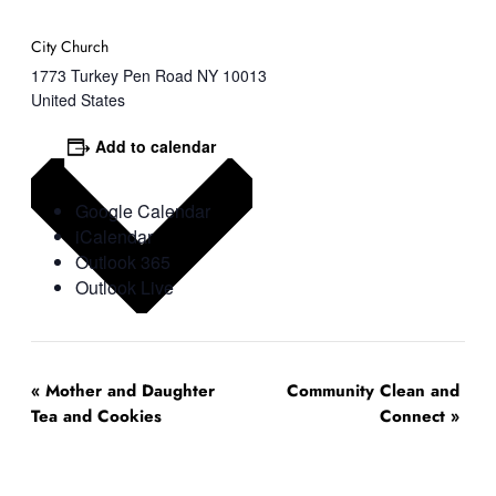
City Church
1773 Turkey Pen Road
NY
10013
United States
Add to calendar
Google Calendar
iCalendar
Outlook 365
Outlook Live
Event
«
Mother and Daughter
Community Clean and
Navigation
Tea and Cookies
Connect
»